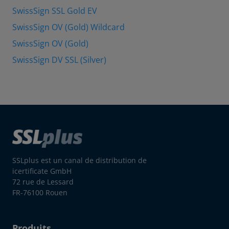
SwissSign SSL Gold EV
SwissSign OV (Gold) Wildcard
SwissSign OV (Gold)
SwissSign DV SSL (Silver)
SSLplus est un canal de distribution de
icertificate GmbH
72 rue de Lessard
FR-76100 Rouen
Produits