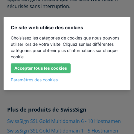
sécurisés sans interruption.
À propos de SwissSign
Ce site web utilise des cookies
SwissSign est un fournisseur suisse reconnu de
services de confiance (TSP) et l’un des leaders du
Choisissez les catégories de cookies que nous pouvons
utiliser lors de votre visite. Cliquez sur les différentes
secteur. Ses services s’appuient sur une
catégories pour obtenir plus d'informations sur chaque
infrastructure à clés publiques (PKI) performante,
cookie.
qui permet la délivrance de certificats numériques
sécurisés, de signatures électroniques et d’identités.
Accepter tous les cookies
SwissSign est certifiée par KPMG pour les certificats
Paramètres des cookies
qualifiés selon ZertES et répond aux exigences
WebTrust et ISO 27001.
Plus de produits de SwissSign
SwissSign SSL Gold Multidomain 6 - 10 Hostnamen
SwissSign SSL Gold Multidomain 1 - 5 Hostnamen