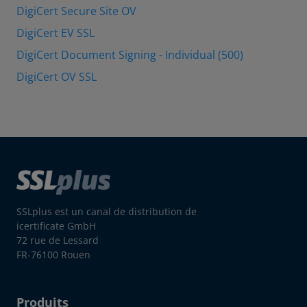
DigiCert Secure Site OV
DigiCert EV SSL
DigiCert Document Signing - Individual (500)
DigiCert OV SSL
SSLplus est un canal de distribution de
icertificate GmbH
72 rue de Lessard
FR-76100 Rouen
Produits