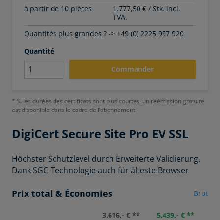
à partir de 10 pièces
1.777,50 € / Stk. incl.
TVA.
Quantités plus grandes ? -> +49 (0) 2225 997 920
Quantité
Commander
* Si les durées des certificats sont plus courtes, un réémission gratuite
est disponible dans le cadre de l’abonnement
DigiCert
Secure Site Pro EV SSL
Höchster Schutzlevel durch Erweiterte Validierung.
Dank SGC-Technologie auch für älteste Browser
Prix total & Économies
Brut
5.439,- € **
3.616,- € **