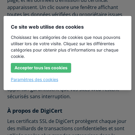
apparaissent. Un clic ouvre une fenêtre affichant
toutes les données vérifiées du propriétaire issues
de l’enregistrement.
Ce site web utilise des cookies
Installation et renouvellement faciles en
Choisissez les catégories de cookies que nous pouvons
ligne
utiliser lors de votre visite. Cliquez sur les différentes
catégories pour obtenir plus d'informations sur chaque
L'installation du certificat SSL DigiCert ne prend que
cookie.
quelques minutes. Vous pouvez alors ouvrir un
navigateur et voir le cadenas fermé indiquant que
Accepter tous les cookies
votre site Web est désormais protégé par le
Paramètres des cookies
certificat SSL. Nos rappels de renouvellement
opportun garantissent que vos sites Web restent
sécurisés sans interruption.
À propos de DigiCert
Les certificats SSL de DigiCert protègent chaque jour
des milliards de transactions confidentielles et sont