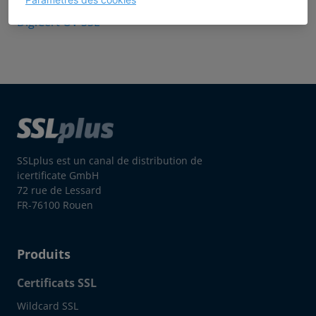
DigiCert OV SSL
SSLplus est un canal de distribution de
icertificate GmbH
72 rue de Lessard
FR-76100 Rouen
Produits
Certificats SSL
Wildcard SSL