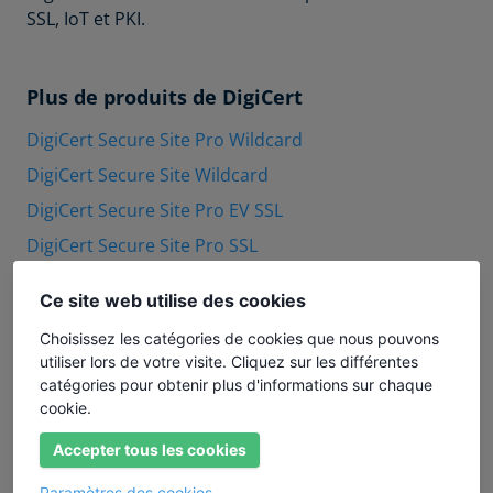
SSL, IoT et PKI.
Plus de produits de DigiCert
DigiCert Secure Site Pro Wildcard
DigiCert Secure Site Wildcard
DigiCert Secure Site Pro EV SSL
DigiCert Secure Site Pro SSL
DigiCert Document Signing - Organization (5000)
Ce site web utilise des cookies
DigiCert OV SSL Wildcard
Choisissez les catégories de cookies que nous pouvons
DigiCert Secure Site EV
utiliser lors de votre visite. Cliquez sur les différentes
DigiCert Document Signing - Organization (2000)
catégories pour obtenir plus d'informations sur chaque
cookie.
DigiCert Document Signing - Individual (2000)
Accepter tous les cookies
DigiCert Secure Site OV
DigiCert EV SSL
Paramètres des cookies